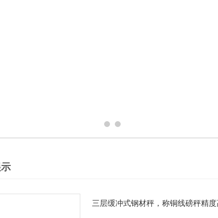
展示
三层缓冲式钢材秤，称铜线磅秤精度