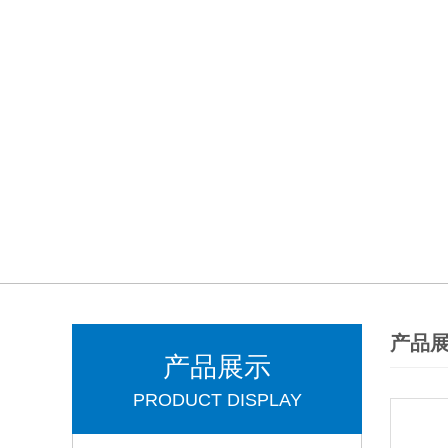
产品
产品展示
PRODUCT DISPLAY