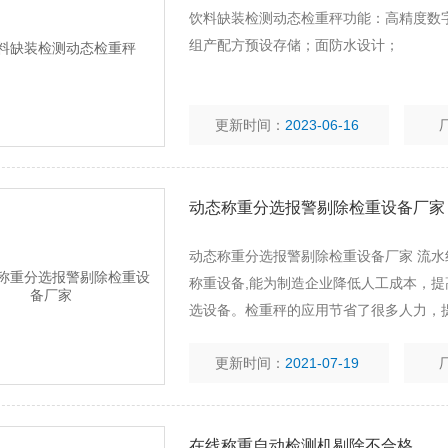
饮料缺装检测动态检重秤功能：高精度数
组产配方预设存储；面防水设计；
更新时间：
2023-06-16
动态称重分选报警剔除检重设备厂家
动态称重分选报警剔除检重设备厂家 流
称重设备,能为制造企业降低人工成本，
选设备。检重秤的应用节省了很多人力，
重量不足而引起的客户投诉。它之所以受
更新时间：
2021-07-19
在线称重自动检测机剔除不合格