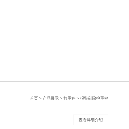
>
>
>
首页
产品展示
检重秤
报警剔除检重秤
查看详细介绍