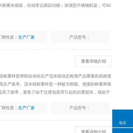
字称重传感器，自动零点跟踪功能；加强型不锈钢机架；可50
厂商性质：
生产厂家
产品型号：
查看详细介绍
水线检重秤是帮助自动化生产流水线动态检测产品重量的高精度
提高生产效率。流水线检重秤是一种较为智能、便捷的称重和筛
提高了效率，避免了由于过度包装而引起的自重损失，或由于
到广大企业的欢迎是不无道理的
厂商性质：
生产厂家
产品型号：
电话
查看详细介绍