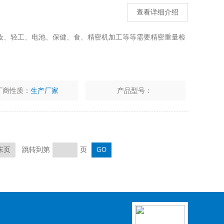
查看详细介绍
妆、轻工、电池、保健、食、精密机加工等等需要精密重量检
厂商性质：
生产厂家
产品型号：
跳转到第
页
末页