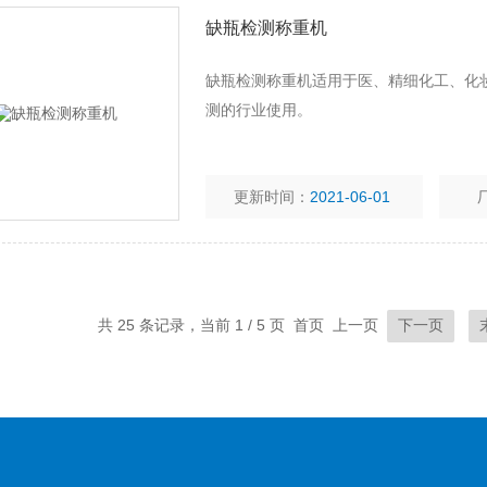
缺瓶检测称重机
缺瓶检测称重机适用于医、精细化工、化
测的行业使用。
更新时间：
2021-06-01
共 25 条记录，当前 1 / 5 页 首页 上一页
下一页