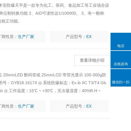
爆 本安防爆天平是一款专为化工、医药、食品加工等工业场合设
位制转换功能 2、A/D可读性达1/100000。 3、有一般称
速校正功能。
厂商性质：
生产厂家
产品型号：
EX
电话
查看详细介绍
在线咨询
20mmLED 数码管或 25mmLCD 带背光显示 100-300g防
微信扫一扫
YB18.1617X ◎ 系统防爆标志：Ex ib IIC T3/T4 Gb
0Ah ◎ 工作温度：15℃ ~ +30℃，无冷凝湿度：40%R.H ~
厂商性质：
生产厂家
产品型号：
EX