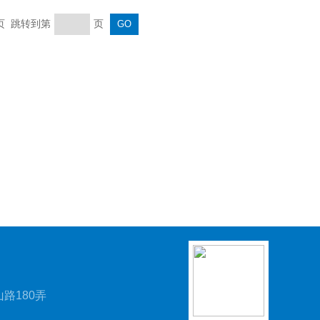
末页 跳转到第
页
路180弄