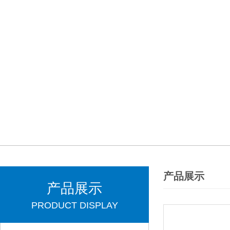
产品展示
产品展示
PRODUCT DISPLAY