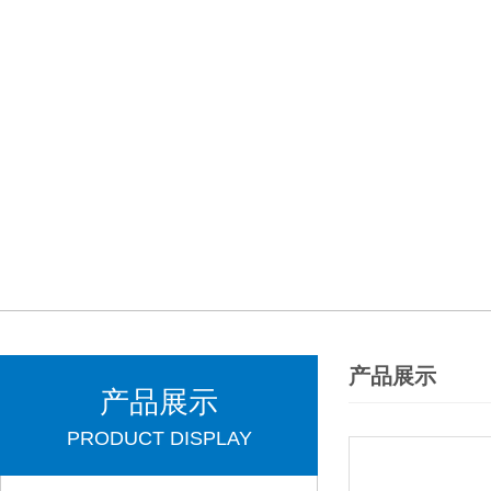
产品展示
产品展示
PRODUCT DISPLAY