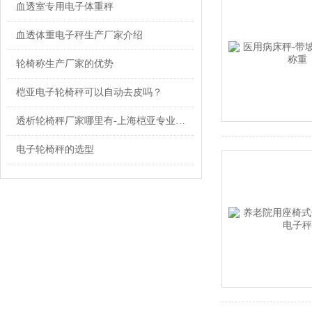
血透室专用电子体重秤
血透体重电子秤生产厂家介绍
轮椅称生产厂家的优势
桤亚电子轮椅秤可以自动去皮吗？
透析轮椅秤厂家哪里有-上海桤亚专业生产
电子轮椅秤的选型