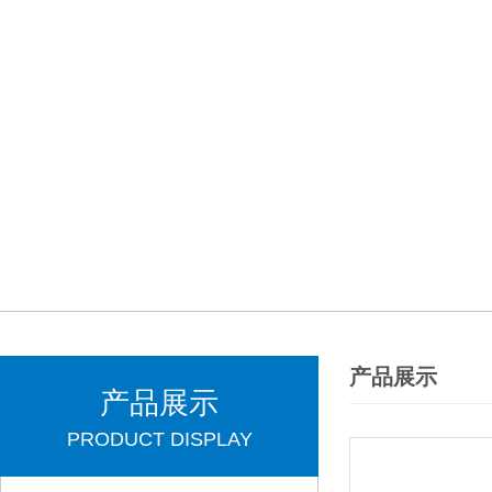
产品展示
产品展示
PRODUCT DISPLAY