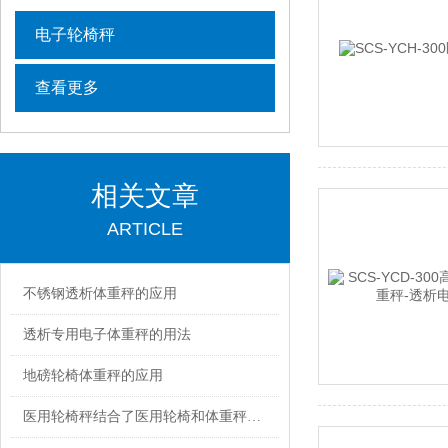
电子轮椅秤
查看更多
相关文章
ARTICLE
不锈钢透析体重秤的应用
透析专用电子体重秤的用法
地磅轮椅体重秤的应用
医用轮椅秤结合了医用轮椅和体重秤的功能