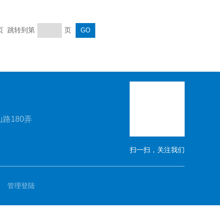
末页 跳转到第
页
路180弄
扫一扫，关注我们
管理登陆