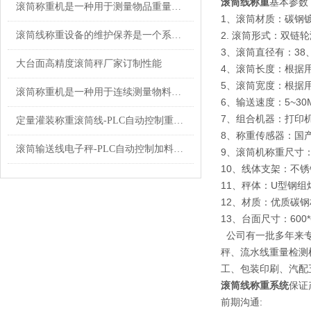
滚筒线称重
基本参数
滚筒称重机是一种用于测量物品重量的设备
1、滚筒材质：碳钢
滚筒线称重设备的维护保养是一个系统的过程
2. 滚筒形式：双链
3、滚筒直径有：38、5
大台面高精度滚筒秤厂家订制性能
4、滚筒长度：根据
5、滚筒宽度：根据
滚筒称重机是一种用于连续测量物料重量的设备
6、输送速度：5~3
7、组合机器：打印
定量灌装称重滚筒线-PLC自动控制重量的应用
8、称重传感器：国
滚筒输送线电子秤-PLC自动控制加料放料的应用
9、滚筒机称重尺寸
10、线体支架：不
11、秤体：U型钢组
12、材质：优质碳钢
13、台面尺寸：600*
公司有一批多年来专
秤、流水线重量检测
工、包装印刷、汽配
滚筒线称重系统
保证
前期沟通: